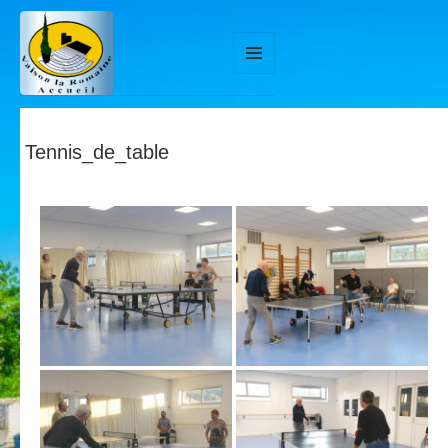
MENU
ET
WIDGETS
Tennis_de_table