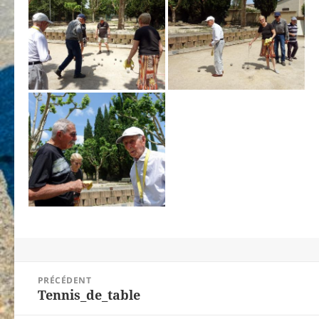
Navigation
PRÉCÉDENT
de
Tennis_de_table
Article
l’article
précédent :