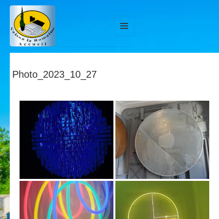
MENU
ET
WIDGETS
Photo_2023_10_27