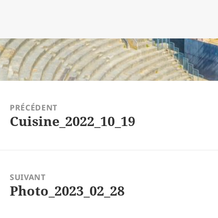
tion
PRÉCÉDENT
Cuisine_2022_10_19
Article
précédent :
SUIVANT
Photo_2023_02_28
Article
suivant :