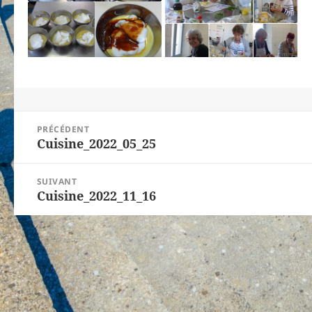
Navigation
PRÉCÉDENT
de
Cuisine_2022_05_25
Article
l’article
précédent :
SUIVANT
Cuisine_2022_11_16
Article
suivant :