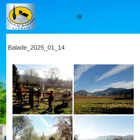
MENU
ET
WIDGETS
Balade_2025_01_14