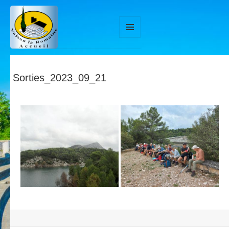
MENU
ET
WIDGETS
Sorties_2023_09_21