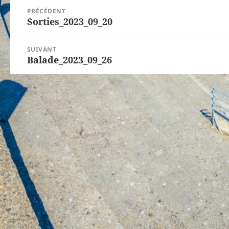
Navigation
PRÉCÉDENT
de
Sorties_2023_09_20
Article
l’article
précédent :
SUIVANT
Balade_2023_09_26
Article
suivant :