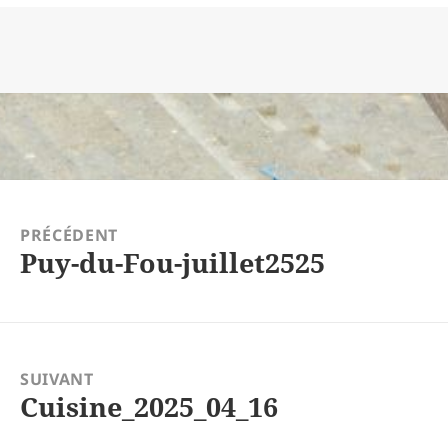
tion
PRÉCÉDENT
Puy-du-Fou-juillet2525
Article
précédent :
SUIVANT
Cuisine_2025_04_16
Article
suivant :