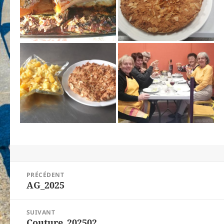
Navigation
PRÉCÉDENT
de
AG_2025
Article
l’article
précédent :
SUIVANT
Couture_202502
Article