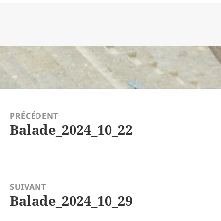
tion
PRÉCÉDENT
Balade_2024_10_22
Article
précédent :
SUIVANT
Balade_2024_10_29
Article
suivant :