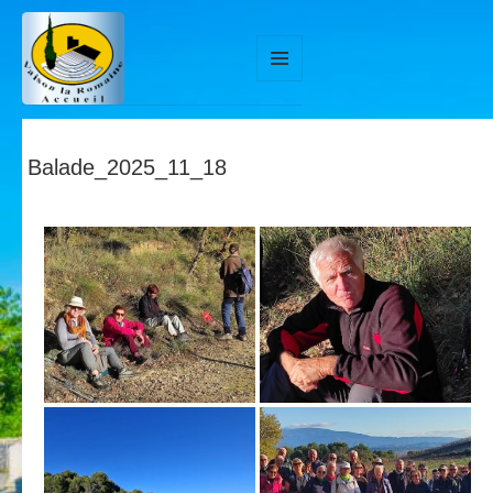
MENU
ET
WIDGETS
Balade_2025_11_18