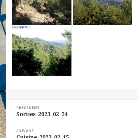
Navigation
PRÉCÉDENT
de
Sorties_2023_02_24
Article
l’article
précédent :
SUIVANT
Cuisine_2023_02_15
Article