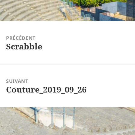
tion
PRÉCÉDENT
Scrabble
Article
précédent :
SUIVANT
Couture_2019_09_26
Article
suivant :