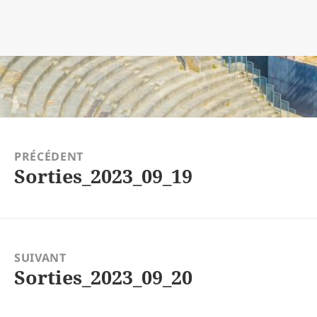
tion
PRÉCÉDENT
Sorties_2023_09_19
Article
précédent :
SUIVANT
Sorties_2023_09_20
Article
suivant :